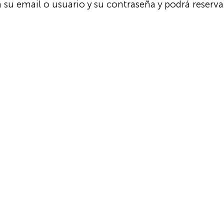
u email o usuario y su contraseña y podrá reservar
Nombre de usuario o correo electrónico:
Contraseña
Mantenerme conectado
¿Has olvidado tu contraseña?