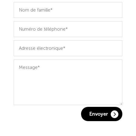
Nom
de
famille*
Numéro
de
téléphone*
Adresse
électronique*
Message*
Envoyer