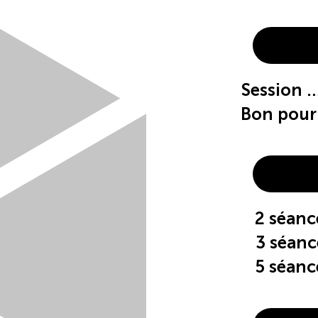
Sessio
Bon pou
2 séan
3 séan
5 séan